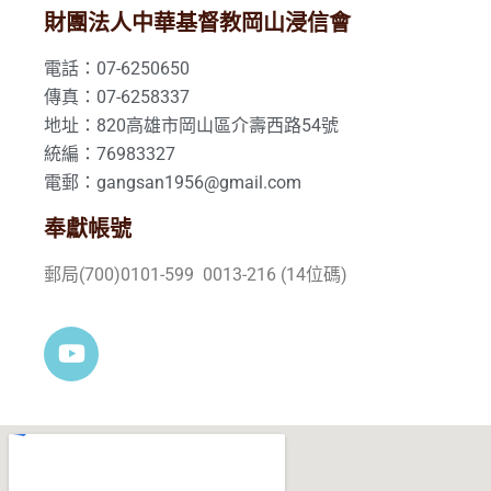
財團法人中華基督教岡山浸信會
電話：07-6250650
傳真：07-6258337
地址：820高雄市岡山區介壽西路54號
統編：76983327
電郵：gangsan1956@gmail.com
奉獻帳號
郵局(700)0101-599 0013-216 (14位碼)