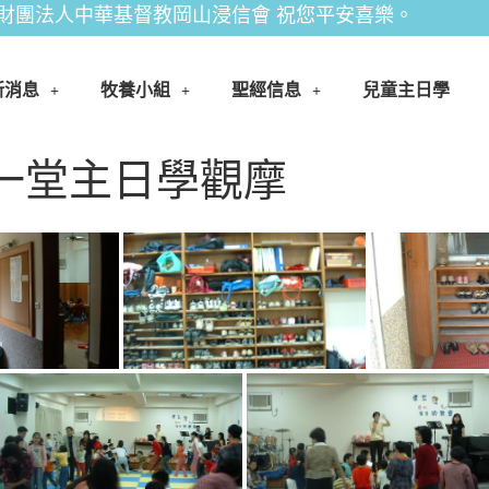
財團法人中華基督教岡山浸信會 祝您平安喜樂。
新消息
牧養小組
聖經信息
兒童主日學
南三一堂主日學觀摩