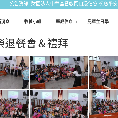
公告資訊: 財團法人中華基督教岡山浸信會 祝您平安喜樂
新消息
牧養小組
聖經信息
兒童主日學
牧師榮退餐會＆禮拜