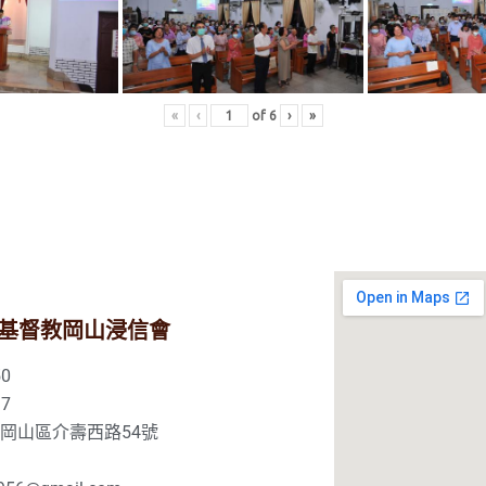
«
‹
of
6
›
»
基督教岡山浸信會
0
7
市岡山區介壽西路54號