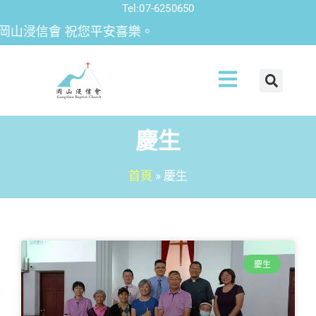
Tel:07-6250650
浸信會 祝您平安喜樂。
慶生
首頁
»
慶生
慶生