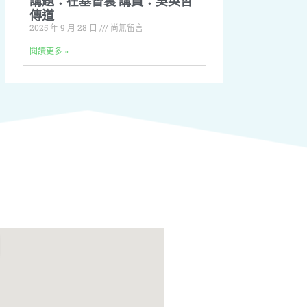
講題：在基督裏 講員：吳英哲
傳道
2025 年 9 月 28 日
尚無留言
閱讀更多 »