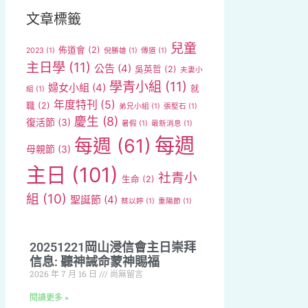
文章標籤
兒童
佈道會
(2)
2023
(1)
倪勝雄
(1)
傳道
(1)
主日學
(11)
公告
(4)
吳英哲
(2)
夫妻小
學青小組
(11)
婦女小組
(4)
就
組
(1)
年度特刊
(5)
職
(2)
弟兄小組
(1)
張堅石
(1)
慶生
(8)
復活節
(3)
暑假
(1)
最新消息
(1)
每週
每週
(61)
母親節
(3)
主日
(101)
社青小
生命
(2)
組
(10)
聖誕節
(4)
蔡以婷
(1)
重陽節
(1)
20251221岡山浸信會主日崇拜
信息: 聽神誡命蒙神賜福
2026 年 7 月 16 日
尚無留言
閱讀更多 »