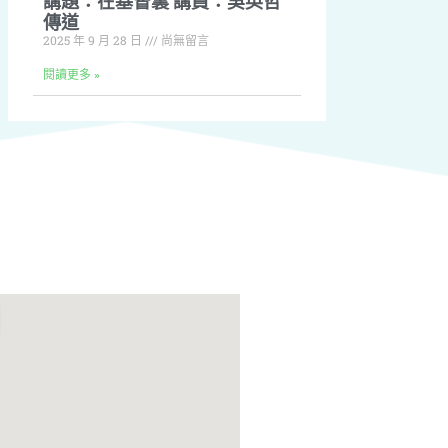
講題：在基督裏 講員：吳英哲
傳道
2025 年 9 月 28 日
尚無留言
閱讀更多 »