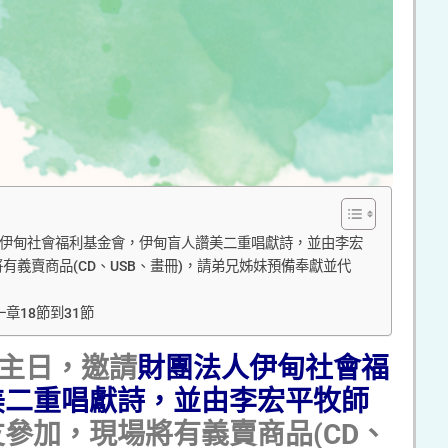
團法人伊甸社會福利基金會，伊甸盲人讚美二重唱獻詩，並由李宏
義賣商品(CD、USB、畫冊)，請弟兄姊妹預備奉獻並代
章18節到31節
主日，邀請
財團法人伊甸社會福
美二重唱獻詩，並由李宏平牧師
參加，現場將有義賣商品(CD、