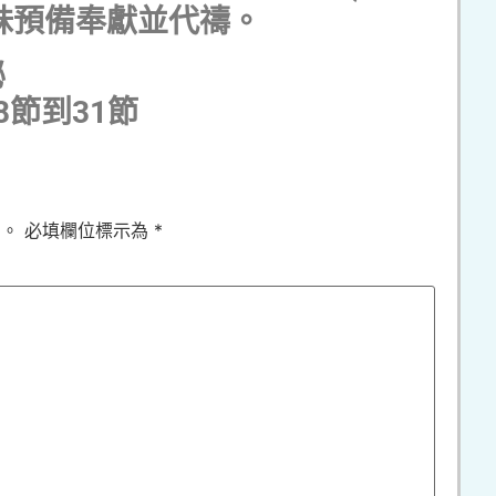
姊妹預備奉獻並代禱。
秘
節到31節
開。
必填欄位標示為
*