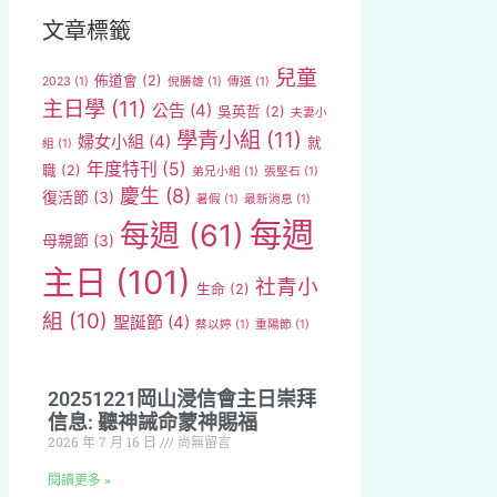
文章標籤
兒童
佈道會
(2)
2023
(1)
倪勝雄
(1)
傳道
(1)
主日學
(11)
公告
(4)
吳英哲
(2)
夫妻小
學青小組
(11)
婦女小組
(4)
就
組
(1)
年度特刊
(5)
職
(2)
弟兄小組
(1)
張堅石
(1)
慶生
(8)
復活節
(3)
暑假
(1)
最新消息
(1)
每週
每週
(61)
母親節
(3)
主日
(101)
社青小
生命
(2)
組
(10)
聖誕節
(4)
蔡以婷
(1)
重陽節
(1)
20251221岡山浸信會主日崇拜
信息: 聽神誡命蒙神賜福
2026 年 7 月 16 日
尚無留言
閱讀更多 »