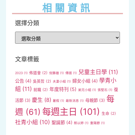
相關資訊
選擇分類
文章標籤
兒童主日學
(11)
佈道會
(2)
2023
(1)
倪勝雄
(1)
傳道
(1)
學青小
公告
(4)
婦女小組
(4)
吳英哲
(2)
夫妻小組
(1)
組
(11)
年度特刊
(5)
復
就職
(2)
弟兄小組
(1)
張堅石
(1)
每
慶生
(8)
活節
(3)
母親節
(3)
暑假
(1)
最新消息
(1)
每週主日
(101)
週
(61)
生命
(2)
社青小組
(10)
聖誕節
(4)
蔡以婷
(1)
重陽節
(1)