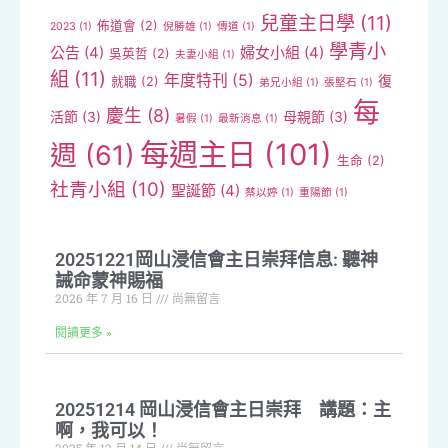
兒童主日學
(11)
佈道會
(2)
2023
(1)
倪勝雄
(1)
傳道
(1)
學青小
公告
(4)
婦女小組
(4)
吳英哲
(2)
夫妻小組
(1)
組
(11)
年度特刊
(5)
復
就職
(2)
弟兄小組
(1)
張堅石
(1)
每
慶生
(8)
活節
(3)
母親節
(3)
暑假
(1)
最新消息
(1)
每週主日
(101)
週
(61)
生命
(2)
社青小組
(10)
聖誕節
(4)
蔡以婷
(1)
重陽節
(1)
20251221岡山浸信會主日崇拜信息: 聽神
誡命蒙神賜福
2026 年 7 月 16 日
尚無留言
閱讀更多 »
20251214 岡山浸信會主日崇拜 講題：主
啊，我可以！