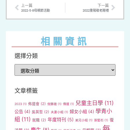
上一篇
下一篇
2022-5-8母親節活動
2022重陽敬老贈禮
相關資訊
選擇分類
文章標籤
兒童主日學
(11)
佈道會
(2)
2023
(1)
倪勝雄
(1)
傳道
(1)
學青小
公告
(4)
婦女小組
(4)
吳英哲
(2)
夫妻小組
(1)
組
(11)
年度特刊
(5)
復
就職
(2)
弟兄小組
(1)
張堅石
(1)
每
慶生
(8)