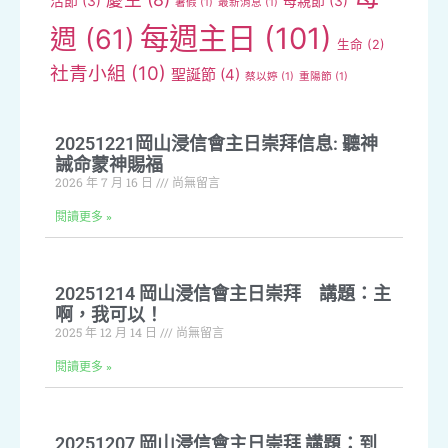
活節
(3)
母親節
(3)
暑假
(1)
最新消息
(1)
每週主日
(101)
週
(61)
生命
(2)
社青小組
(10)
聖誕節
(4)
蔡以婷
(1)
重陽節
(1)
20251221岡山浸信會主日崇拜信息: 聽神
誡命蒙神賜福
2026 年 7 月 16 日
尚無留言
閱讀更多 »
20251214 岡山浸信會主日崇拜 講題：主
啊，我可以！
2025 年 12 月 14 日
尚無留言
閱讀更多 »
20251207 岡山浸信會主日崇拜 講題：到