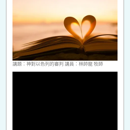
講題：神對以色列的審判 講員：林帥龍 牧師