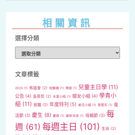
相關資訊
選擇分類
文章標籤
兒童主日學
(11)
佈道會
(2)
2023
(1)
倪勝雄
(1)
傳道
(1)
學青小
公告
(4)
婦女小組
(4)
吳英哲
(2)
夫妻小組
(1)
組
(11)
年度特刊
(5)
復
就職
(2)
弟兄小組
(1)
張堅石
(1)
每
慶生
(8)
活節
(3)
母親節
(3)
暑假
(1)
最新消息
(1)
每週主日
(101)
週
(61)
生命
(2)