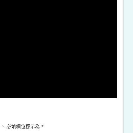
開。
必填欄位標示為
*