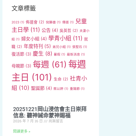
文章標籤
兒童
佈道會
(2)
2023
(1)
倪勝雄
(1)
傳道
(1)
主日學
(11)
公告
(4)
吳英哲
(2)
夫妻小
學青小組
(11)
婦女小組
(4)
就
組
(1)
年度特刊
(5)
職
(2)
弟兄小組
(1)
張堅石
(1)
慶生
(8)
復活節
(3)
暑假
(1)
最新消息
(1)
每週
每週
(61)
母親節
(3)
主日
(101)
社青小
生命
(2)
組
(10)
聖誕節
(4)
蔡以婷
(1)
重陽節
(1)
20251221岡山浸信會主日崇拜
信息: 聽神誡命蒙神賜福
2026 年 7 月 16 日
尚無留言
閱讀更多 »