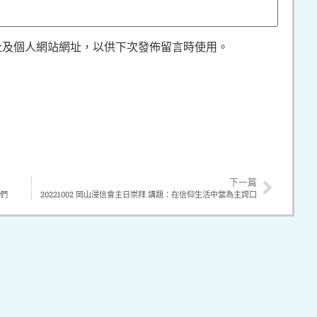
址及個人網站網址，以供下次發佈留言時使用。
下一篇
我們
20221002 岡山浸信會主日崇拜 講題：在信仰生活中當為主誇口