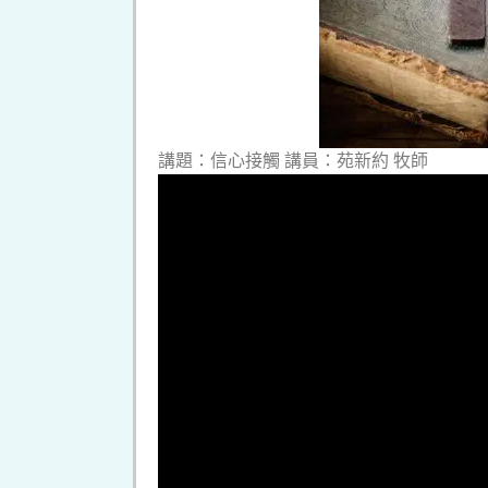
講題：信心接觸 講員：苑新約 牧師