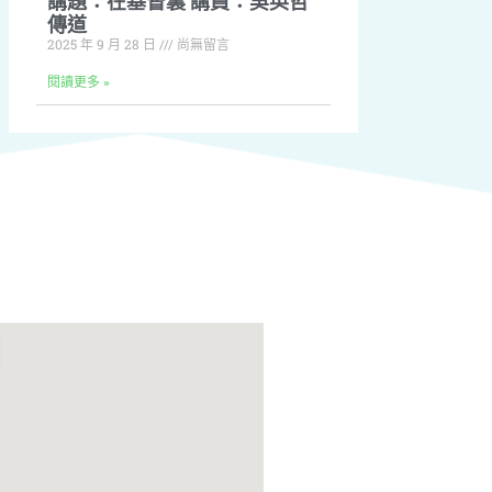
講題：在基督裏 講員：吳英哲
傳道
2025 年 9 月 28 日
尚無留言
閱讀更多 »