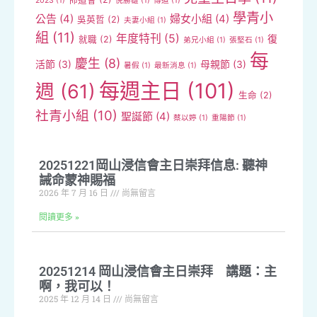
2023
(1)
倪勝雄
(1)
傳道
(1)
學青小
公告
(4)
婦女小組
(4)
吳英哲
(2)
夫妻小組
(1)
組
(11)
年度特刊
(5)
復
就職
(2)
弟兄小組
(1)
張堅石
(1)
每
慶生
(8)
活節
(3)
母親節
(3)
暑假
(1)
最新消息
(1)
每週主日
(101)
週
(61)
生命
(2)
社青小組
(10)
聖誕節
(4)
蔡以婷
(1)
重陽節
(1)
20251221岡山浸信會主日崇拜信息: 聽神
誡命蒙神賜福
2026 年 7 月 16 日
尚無留言
閱讀更多 »
20251214 岡山浸信會主日崇拜 講題：主
啊，我可以！
2025 年 12 月 14 日
尚無留言