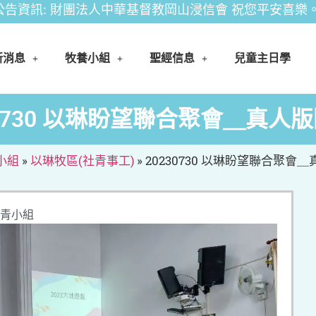
: 財團法人中華基督教岡山浸信會 祝您平安喜樂。
新消息
牧養小組
聖經信息
兒童主日學
30730 以琳盼望聯合聚會＿真人
小組
»
以琳牧區(社青事工)
»
20230730 以琳盼望聯合聚會
青小組