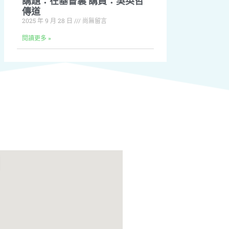
講題：在基督裏 講員：吳英哲
傳道
2025 年 9 月 28 日
尚無留言
閱讀更多 »