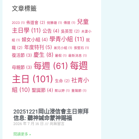
文章標籤
兒童
佈道會
(2)
2023
(1)
倪勝雄
(1)
傳道
(1)
主日學
(11)
公告
(4)
吳英哲
(2)
夫妻小
學青小組
(11)
婦女小組
(4)
就
組
(1)
年度特刊
(5)
職
(2)
弟兄小組
(1)
張堅石
(1)
慶生
(8)
復活節
(3)
暑假
(1)
最新消息
(1)
每週
每週
(61)
母親節
(3)
主日
(101)
社青小
生命
(2)
組
(10)
聖誕節
(4)
蔡以婷
(1)
重陽節
(1)
20251221岡山浸信會主日崇拜
信息: 聽神誡命蒙神賜福
2026 年 7 月 16 日
尚無留言
閱讀更多 »