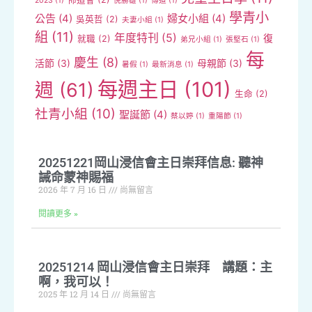
2023
(1)
倪勝雄
(1)
傳道
(1)
學青小
公告
(4)
婦女小組
(4)
吳英哲
(2)
夫妻小組
(1)
組
(11)
年度特刊
(5)
復
就職
(2)
弟兄小組
(1)
張堅石
(1)
每
慶生
(8)
活節
(3)
母親節
(3)
暑假
(1)
最新消息
(1)
每週主日
(101)
週
(61)
生命
(2)
社青小組
(10)
聖誕節
(4)
蔡以婷
(1)
重陽節
(1)
20251221岡山浸信會主日崇拜信息: 聽神
誡命蒙神賜福
2026 年 7 月 16 日
尚無留言
閱讀更多 »
20251214 岡山浸信會主日崇拜 講題：主
啊，我可以！
2025 年 12 月 14 日
尚無留言