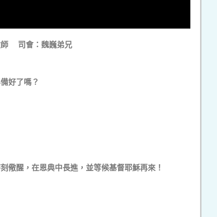
牧師 司會：魏巍弟兄
備好了嗎？
刻儆醒，在恩典中長進，並等候基督耶穌再來！