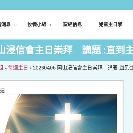
新消息
牧養小組
聖經信息
兒童主日學
6 岡山浸信會主日崇拜 講題 :直
組
»
每週主日
»
20250406 岡山浸信會主日崇拜 講題 :直
週