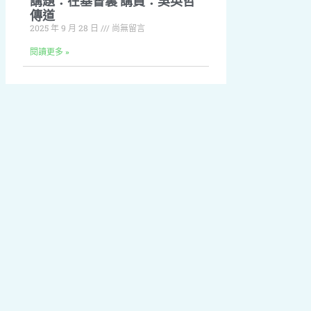
講題：在基督裏 講員：吳英哲
傳道
2025 年 9 月 28 日
尚無留言
閱讀更多 »