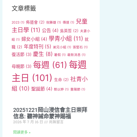
文章標籤
兒童
佈道會
(2)
2023
(1)
倪勝雄
(1)
傳道
(1)
主日學
(11)
公告
(4)
吳英哲
(2)
夫妻小
學青小組
(11)
婦女小組
(4)
就
組
(1)
年度特刊
(5)
職
(2)
弟兄小組
(1)
張堅石
(1)
慶生
(8)
復活節
(3)
暑假
(1)
最新消息
(1)
每週
每週
(61)
母親節
(3)
主日
(101)
社青小
生命
(2)
組
(10)
聖誕節
(4)
蔡以婷
(1)
重陽節
(1)
20251221岡山浸信會主日崇拜
信息: 聽神誡命蒙神賜福
2026 年 7 月 16 日
尚無留言
閱讀更多 »